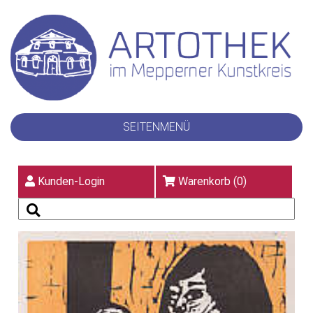
SEITENMENÜ
Kunden-Login
Warenkorb (
0
)