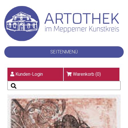
SEITENMENÜ
Kunden-Login
Warenkorb (
0
)