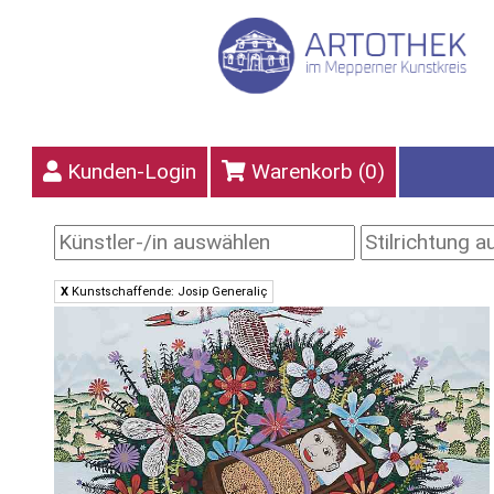
Kunden-Login
Warenkorb (
0
)
X
Kunstschaffende: Josip Generaliç