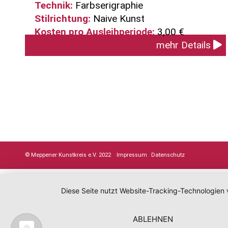
Technik:
Farbserigraphie
Stilrichtung:
Naive Kunst
Kosten pro Ausleihperiode:
3,00 €
mehr Details
© Meppener Kunstkreis e.V. 2022
Impressum
Datenschutz
Diese Seite nutzt Website-Tracking-Technologien 
ABLEHNEN