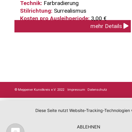
Technik:
Farbradierung
Stilrichtung:
Surrealismus
Kosten pro Ausleihperiode:
3,00 €
mehr Details
© Meppener Kunstkreis e.V. 2022
Impressum
Datenschutz
Diese Seite nutzt Website-Tracking-Technologien 
ABLEHNEN